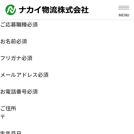
MENU
ご応募職種
必須
お名前
必須
フリガナ
必須
メールアドレス
必須
お電話番号
必須
ご住所
〒
生年月日